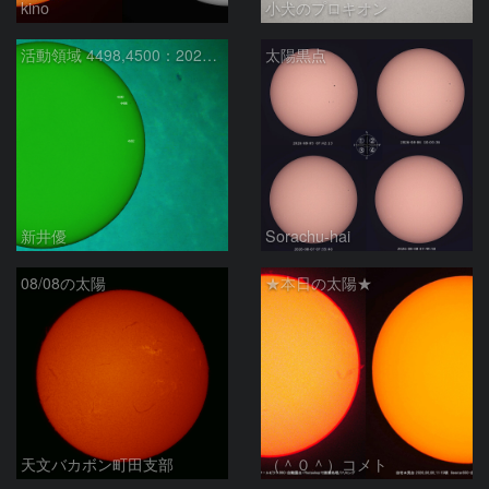
kino
小犬のプロキオン
活動領域 4498,4500：2026/08/08
太陽黒点
新井優
Sorachu-hai
08/08の太陽
★本日の太陽★
天文バカボン町田支部
（＾０＾）コメト