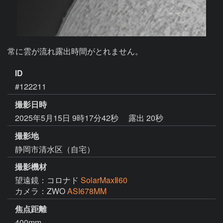
常に雲が流れ露出時間がとれません。
ID
#122211
撮影日時
2025年5月15日 9時17分42秒
露出 20秒
撮影地
静岡市清水区（自宅）
撮影機材
望遠鏡：コロナド
SolarMaxⅡ60
カメラ：ZWO
ASI678MM
焦点距離
400mm