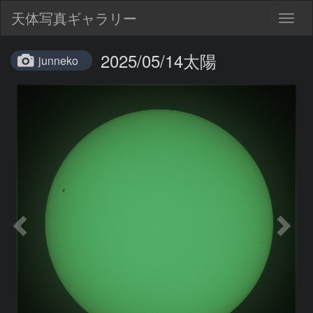
天体写真ギャラリー
Togg
navig
2025/05/14太陽
junneko