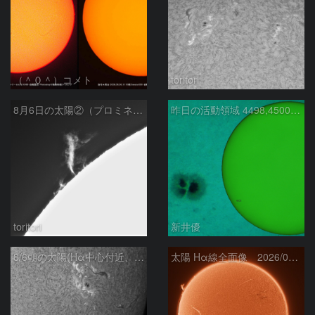
（＾０＾）コメト
toritori
8月6日の太陽②（プロミネン北東縁 ）
昨日の活動領域 4498,4500：2026/08/05
toritori
新井優
8/6朝の太陽(Hα中心付近、4498、4502付近)
太陽 Hα線全面像 2026/08/06