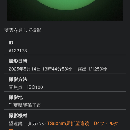
薄雲を通して撮影
ID
#122173
撮影日時
2025年5月14日 13時44分58秒
露出 1/1250秒
撮影方法
直焦点 ISO100
撮影地
千葉県我孫子市
撮影機材
望遠鏡：タカハシ
TS50mm屈折望遠鏡 D4フィルタ
ー