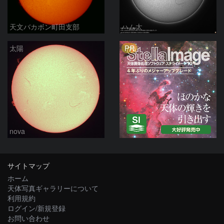
天文バカボン町田支部
ハム太
PR
太陽
nova
サイトマップ
ホーム
天体写真ギャラリーについて
利用規約
ログイン/新規登録
お問い合わせ