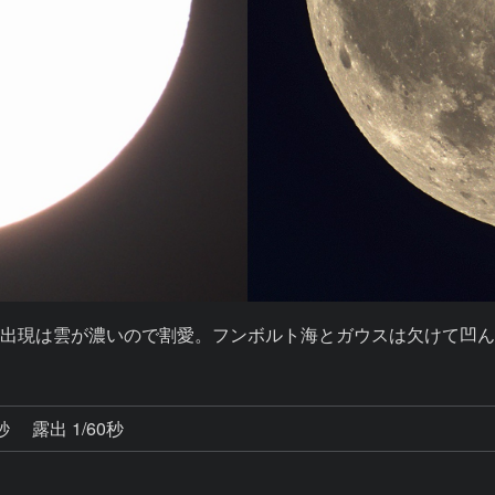
後の月面。出現は雲が濃いので割愛。フンボルト海とガウスは欠けて凹
0秒
露出 1/60秒