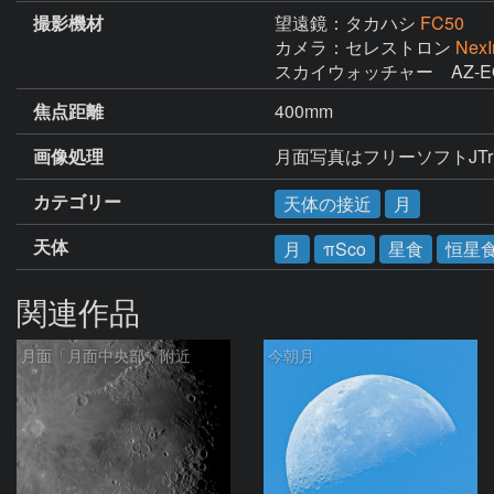
撮影機材
望遠鏡：タカハシ
FC50
カメラ：セレストロン
Nex
スカイウォッチャー　AZ-E
焦点距離
400mm
画像処理
月面写真はフリーソフトJTr
カテゴリー
天体の接近
月
天体
月
πSco
星食
恒星
関連作品
月面「月面中央部」附近
今朝月