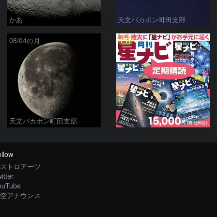
かあ
天文バカボン町田支部
PR
08/04の月
天文バカボン町田支部
llow
ストロアーツ
itter
ouTube
空アナウンス