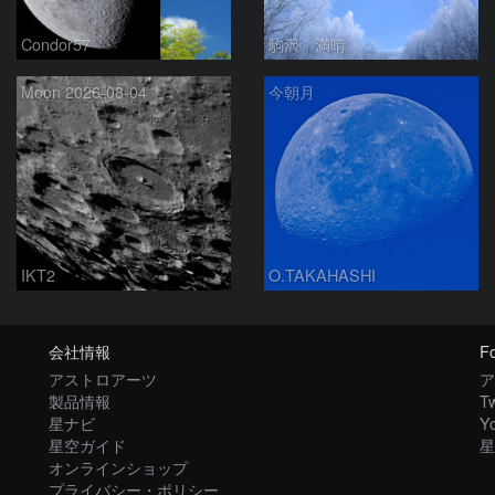
Condor57
駒沢 満晴
Moon 2026-08-04
今朝月
IKT2
O.TAKAHASHI
会社情報
Fo
アストロアーツ
ア
製品情報
Tw
星ナビ
Y
星空ガイド
星
オンラインショップ
プライバシー・ポリシー