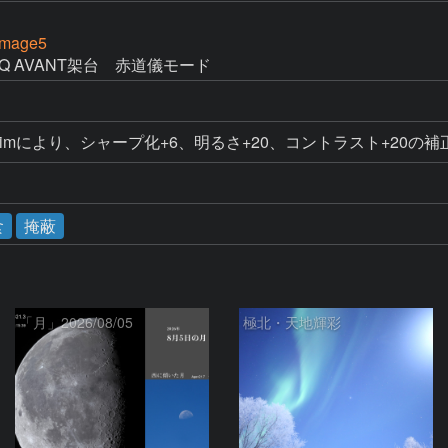
Image5
Q AVANT架台　赤道儀モード
imにより、シャープ化+6、明るさ+20、コントラスト+20の
食
掩蔽
「月」2026/08/05
極北・天地輝彩