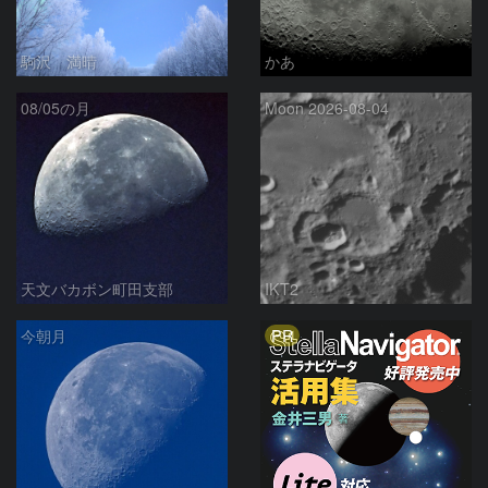
駒沢 満晴
かあ
08/05の月
Moon 2026-08-04
天文バカボン町田支部
IKT2
PR
今朝月