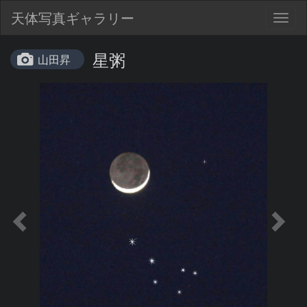
天体写真ギャラリー
Togg
navig
星粥
山田昇