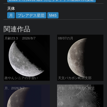
天体
月
プレアデス星団
M45
関連作品
月齢23.3 2026/8/7
08/07の月
政やんシニアの手習い
天文バカボン町田支部
月、2026/8/7
月面「月面中央部」附近