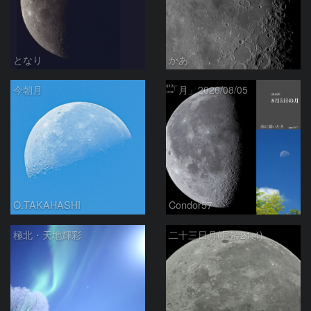
となり
かあ
今朝月
「月」2026/08/05
O.TAKAHASHI
Condor57
極北・天地輝彩
二十三日月(月齢21.4)