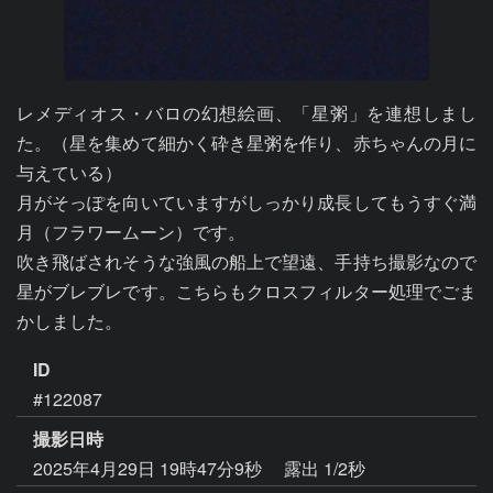
レメディオス・バロの幻想絵画、「星粥」を連想しまし
た。（星を集めて細かく砕き星粥を作り、赤ちゃんの月に
与えている）

月がそっぽを向いていますがしっかり成長してもうすぐ満
月（フラワームーン）です。

吹き飛ばされそうな強風の船上で望遠、手持ち撮影なので
星がブレブレです。こちらもクロスフィルター処理でごま
ID
#122087
撮影日時
2025年4月29日 19時47分9秒
露出 1/2秒