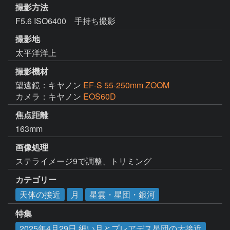
撮影方法
F5.6 ISO6400 手持ち撮影
撮影地
太平洋洋上
撮影機材
望遠鏡：キヤノン
EF-S 55-250mm ZOOM
カメラ：キヤノン
EOS60D
焦点距離
163mm
画像処理
ステライメージ9で調整、トリミング
カテゴリー
天体の接近
月
星雲・星団・銀河
特集
2025年4月29日 細い月とプレアデス星団の大接近