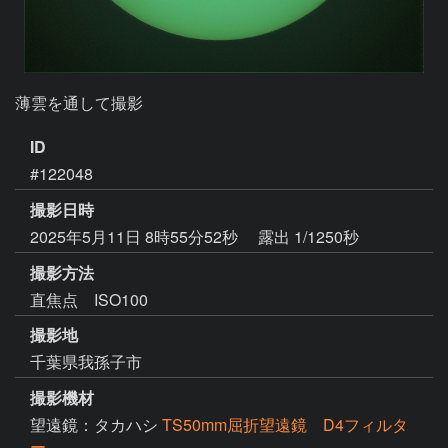
薄雲を通して撮影
ID
#122048
撮影日時
2025年5月11日 8時55分52秒
露出 1/1250秒
撮影方法
直焦点 ISO100
撮影地
千葉県我孫子市
撮影機材
望遠鏡：タカハシ
TS50mm屈折望遠鏡 D4フィルタ
ー