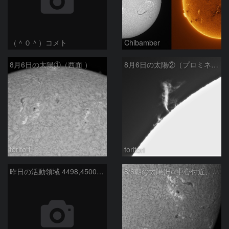
（＾０＾）コメト
Chibamber
8月6日の太陽①（西面 ）
8月6日の太陽②（プロミネン北東縁 ）
toritori
toritori
昨日の活動領域 4498,4500：2026/08/05
8/6朝の太陽(Hα中心付近、4498、4502付近)