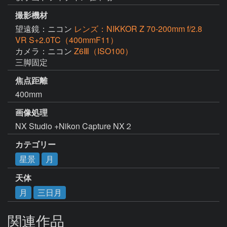
撮影機材
望遠鏡：ニコン
レンズ：NIKKOR Z 70-200mm f/2.8
VR S+2.0TC（400mmF11）
カメラ：ニコン
Z6Ⅲ（ISO100）
三脚固定
焦点距離
400mm
画像処理
NX Studio +Nikon Capture NX２
カテゴリー
星景
月
天体
月
三日月
関連作品