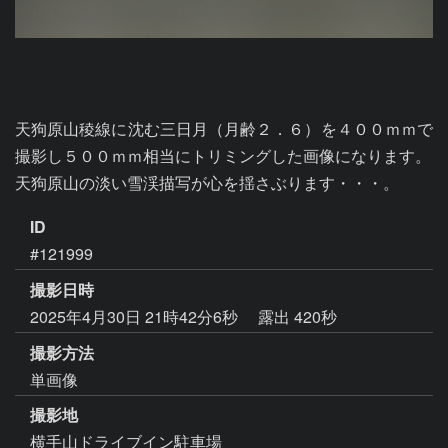
天狗原山稜線に沈む三日月（月齢２．６）を４００ｍｍで
撮影し５００ｍｍ相当にトリミングした画像になります。

天狗原山の淡い雪渓描写が心を揺さぶります・・・。
ID
#121999
撮影日時
2025年4月30日 21時42分6秒
露出 420秒
撮影方法
単画像
撮影地
横手山ドライブイン駐車場