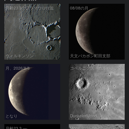
月齢23.3のフラマウロ付近
08/08の月
ウィルキンソン
天文バカボン町田支部
月、2026/8/8
コペルニクス、カルパチア山脈付近
となり
DunkelerMond
月齢23.3
Moon 2026-08-07