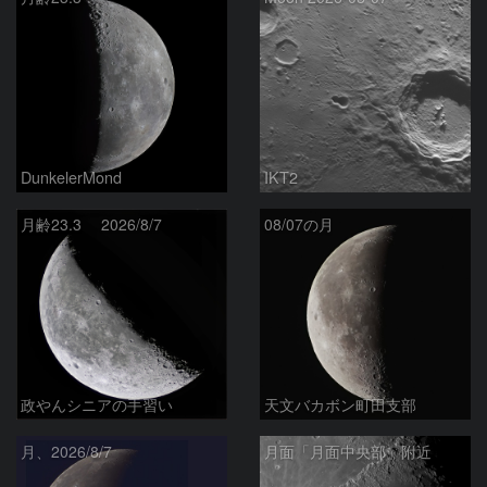
DunkelerMond
IKT2
月齢23.3 2026/8/7
08/07の月
政やんシニアの手習い
天文バカボン町田支部
月、2026/8/7
月面「月面中央部」附近