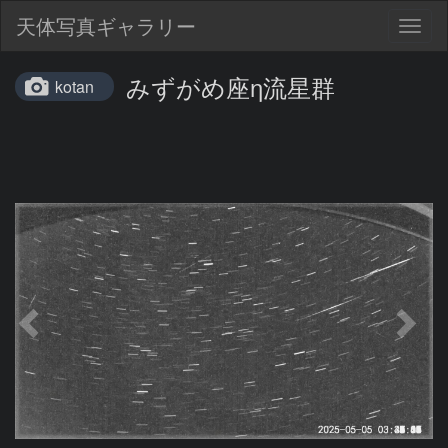
天体写真ギャラリー
Togg
navig
みずがめ座η流星群
kotan