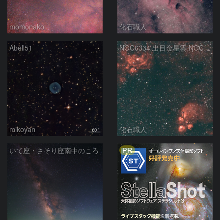
momonako
化石職人
Abell51
NGC6334 出目金星雲 NGC6357 彼岸花星雲 さそり座
mikoyan
化石職人
PR
いて座・さそり座南中のころ