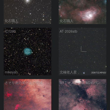
化石職人
化石職人
IC1295
AT 2026stb
mikoyan
北極老人星
さそり座の尾付近の空域 260718
M17 オメガ星雲 M24 バンビの横顔 いて座