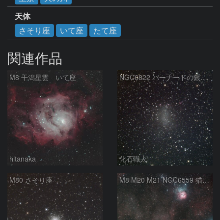
天体
さそり座
いて座
たて座
関連作品
M8 干潟星雲 いて座
NGC6822 バーナードの銀河 いて座
hltanaka
化石職人
M80 さそり座
M8 M20 M21 NGC6559 猫の手星雲 いて座