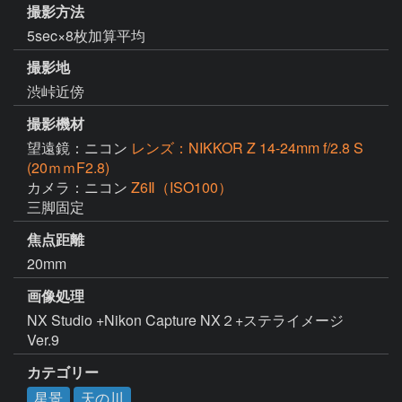
撮影方法
5sec×8枚加算平均
撮影地
渋峠近傍
撮影機材
望遠鏡：ニコン
レンズ：NIKKOR Z 14-24mm f/2.8 S
(20ｍｍF2.8)
カメラ：ニコン
Z6Ⅱ（ISO100）
三脚固定
焦点距離
20mm
画像処理
NX Studio +Nikon Capture NX２+ステライメージ
Ver.9
カテゴリー
星景
天の川