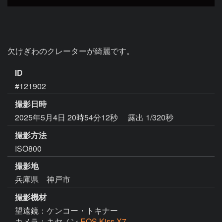
欠けぎわのクレーターが綺麗です。
ID
#121902
撮影日時
2025年5月4日 20時54分12秒
露出 1/320秒
撮影方法
ISO800
撮影地
兵庫県 神戸市
撮影機材
望遠鏡：ケンコー・トキナー
カメラ：キヤノン
EOS Kiss X7