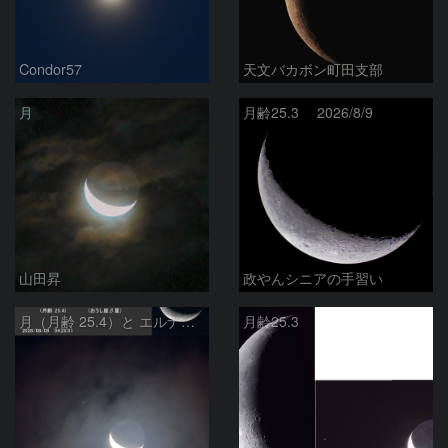
Condor57
天文バカボン町田支部
月
月齢25.3 2026/8/9
山田昇
政やんシニアの手習い
月（月齢 25.4）と エルナト（おうし座β星）
月齢25.3