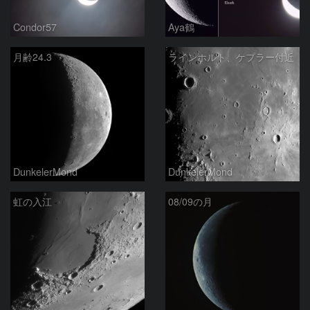
Condor57
Aya鶴
月齢24.3
ラインホルト、ケプラー付近
DunkelerMond
DunkelerMond
虹の入江
08/09の月