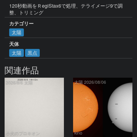
120秒動画をＲegiStax6で処理、テライメージ9で調
整、トリミング
カテゴリー
太陽
天体
太陽
黒点
関連作品
2026/8/6 太陽
太陽 2026/08/06
小犬のプロキオン
kino