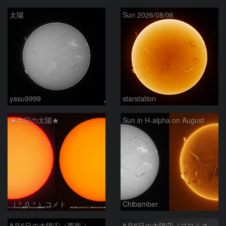
太陽
Sun 2026/08/06
yasu9999
starstation
★本日の太陽★
Sun in H-alpha on August 6, 2026
（＾０＾）コメト
Chibamber
8月6日の太陽①（西面 ）
8月6日の太陽②（プロミネン北東縁 ）