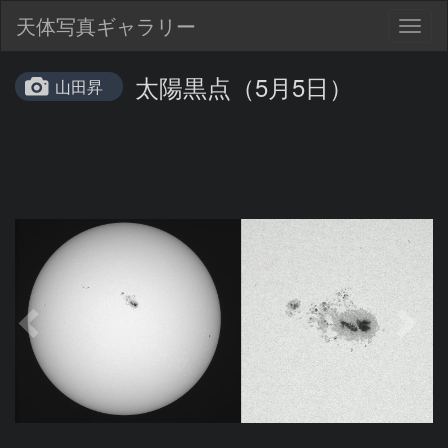
天体写真ギャラリー
Togg
navig
太陽黒点（5月5日）
山田昇