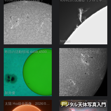
toritori
toritori
昨日の活動領域 4498,4500：2026/08/05
8/6朝の太陽(Hα中心付近、4498、4502付近)
新井優
Maki
PR
太陽 Hα線全面像 2026/08/06