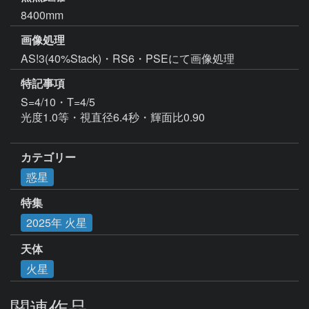
8400mm
画像処理
特記事項
S=4/10・T=4/5

光度1.0等・視直径6.4秒・輝面比0.90

カテゴリー
惑星
特集
2025年 火星
天体
火星
関連作品