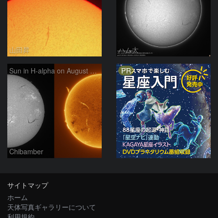
山田昇
ハム太
PR
Sun in H-alpha on August 7, 2026
Chibamber
サイトマップ
ホーム
天体写真ギャラリーについて
利用規約