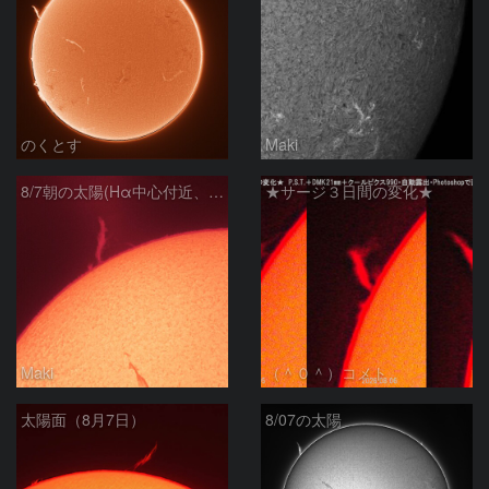
のくとす
Maki
8/7朝の太陽(Hα中心付近、プロミネンス)
★サージ３日間の変化★
Maki
（＾０＾）コメト
太陽面（8月7日）
8/07の太陽