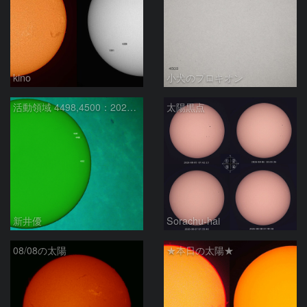
kino
小犬のプロキオン
活動領域 4498,4500：2026/08/08
太陽黒点
新井優
Sorachu-hai
08/08の太陽
★本日の太陽★