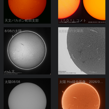
天文バカボン町田支部
（＾０＾）コメト
8/08の太陽
8月8日の太陽面
ハム太
ta-o
太陽08/08
太陽 Hα線全面像 2026/08/08