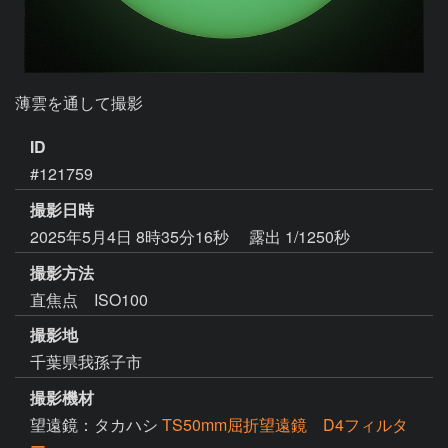
薄雲を通して撮影
ID
#121759
撮影日時
2025年5月4日 8時35分16秒
露出 1/1250秒
撮影方法
直焦点 ISO100
撮影地
千葉県我孫子市
撮影機材
望遠鏡：タカハシ
TS50mm屈折望遠鏡 D4フィルタ
ー