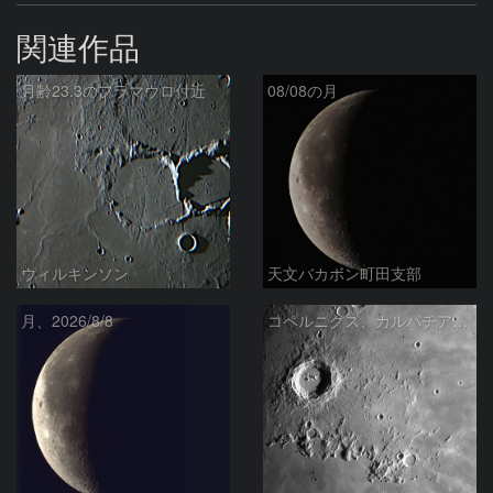
関連作品
月齢23.3のフラマウロ付近
08/08の月
ウィルキンソン
天文バカボン町田支部
月、2026/8/8
コペルニクス、カルパチア山脈付近