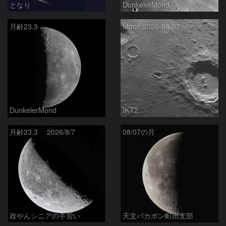
となり
DunkelerMond
月齢23.3
Moon 2026-08-07
DunkelerMond
IKT2
月齢23.3 2026/8/7
08/07の月
政やんシニアの手習い
天文バカボン町田支部