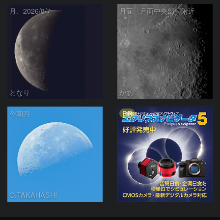
月、2026/8/7
月面「月面中央部」附近
となり
かあ
PR
今朝月
O.TAKAHASHI