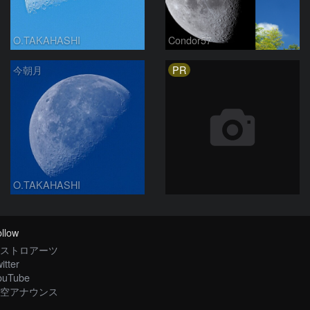
O.TAKAHASHI
Condor57
PR
今朝月
O.TAKAHASHI
llow
ストロアーツ
itter
ouTube
空アナウンス