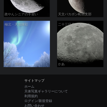
政やんシニアの手習い
天文バカボン町田支部
極北・天地輝彩
二十三日月(月齢21.4)
駒沢 満晴
かあ
サイトマップ
ホーム
天体写真ギャラリーについて
利用規約
ログイン/新規登録
お問い合わせ