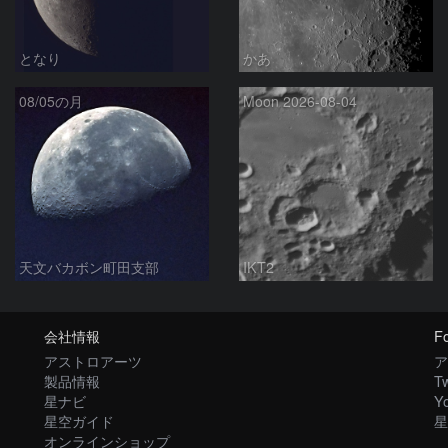
となり
かあ
08/05の月
Moon 2026-08-04
天文バカボン町田支部
IKT2
会社情報
Fo
アストロアーツ
ア
製品情報
Tw
星ナビ
Y
星空ガイド
星
オンラインショップ