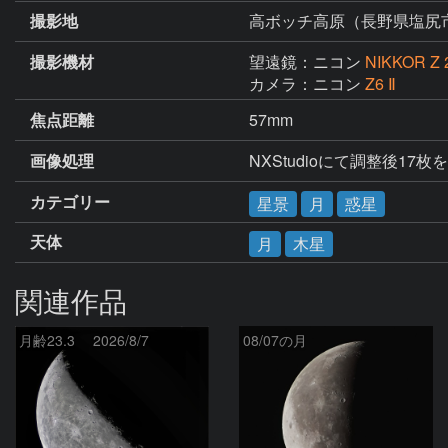
撮影地
高ボッチ高原（長野県塩尻
撮影機材
望遠鏡：ニコン
NIKKOR Z 2
カメラ：ニコン
Z6 Ⅱ
焦点距離
57mm
画像処理
カテゴリー
星景
月
惑星
天体
月
木星
関連作品
月齢23.3 2026/8/7
08/07の月