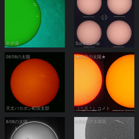
新井優
Sorachu-hai
08/08の太陽
★本日の太陽★
天文バカボン町田支部
（＾０＾）コメト
8/08の太陽
8月8日の太陽面