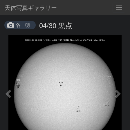
天体写真ギャラリー
Togg
navig
04/30 黒点
谷 明