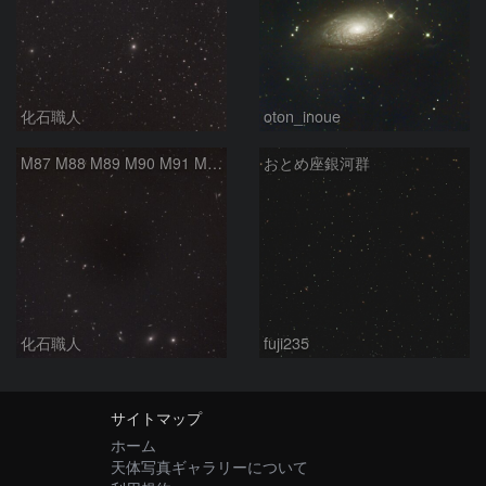
化石職人
oton_inoue
M87 M88 M89 M90 M91 M100 マルカリアンの銀河鎖 おとめ座 かみのけ座
おとめ座銀河群
化石職人
fuji235
サイトマップ
ホーム
天体写真ギャラリーについて