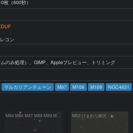
10枚（600秒）
EDUF
テレコン
マルカリアンチェーン
M97
M106
M108
NGC4631
M84 M86 M87 M88 M89 M90 M91 マルカリアンの銀河鎖 おとめ座 かみのけ座
M63 ひまわり銀河