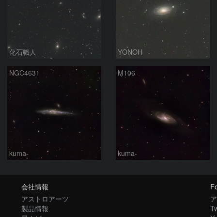
化石職人
YONOH
NGC4631
M106
kuma-
kuma-
会社情報
Fo
アストロアーツ
ア
製品情報
Tw