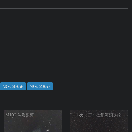
NGC4656
NGC4657
M106 渦巻銀河
マルカリアンの銀河鎖 おとめ座・ かみのけ座の銀河