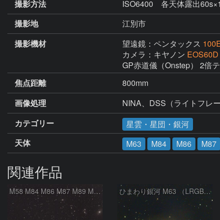
撮影方法
ISO6400 各天体露出60s×
撮影地
江別市
撮影機材
望遠鏡：ペンタックス
100
カメラ：キヤノン
EOS60D
GP赤道儀（Onstep） 2倍
焦点距離
800mm
画像処理
カテゴリー
星雲・星団・銀河
天体
M63
M84
M86
M87
関連作品
M58 M84 M86 M87 M89 M90 マルカリアンの銀河鎖 おとめ座 かみのけ座
ひまわり銀河 M63 （LRGB合成）