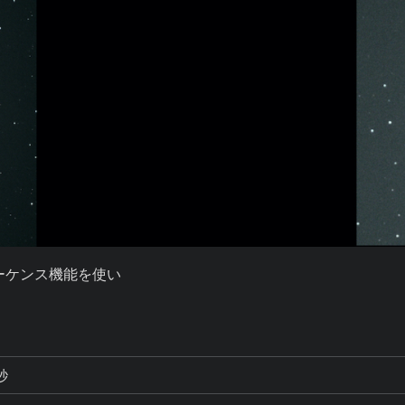
ケンス機能を使い

秒