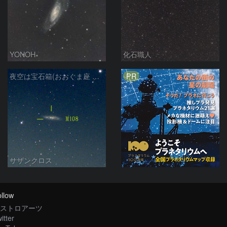
YONOH
化石職人
PR
夜空は宝石箱(おおぐま座 M108) Seestar50
サザンクロス
llow
ストロアーツ
itter