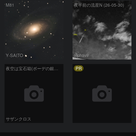
M81
夜半前の流星N (26-05-30)
Y-SAITO
alphavir
PR
夜空は宝石箱(ボーデの銀河 M81) Seestar50
サザンクロス