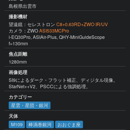
島根県出雲市
撮影機材
望遠鏡：セレストロン
C8+0.63RD+ZWO IR/UV
カメラ：ZWO
ASI533MCPro
i-EQ30Pro, ASIAir-Plus, QHY-MiniGuideScope 
f=130mm
焦点距離
1280mm
画像処理
SI9によるダーク・フラット補正、ディジタル現像。
StarNet++V2、PSCCによる強調処理。
カテゴリー
星雲・星団・銀河
天体
M109
棒渦巻銀河
おおぐま座