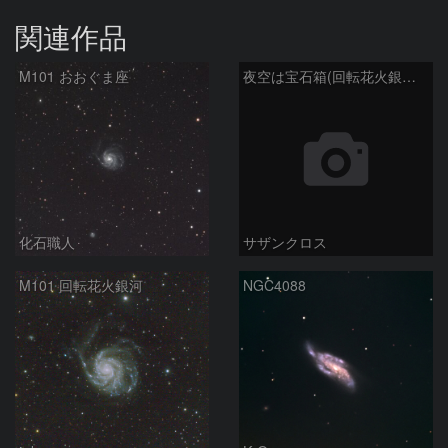
関連作品
M101 おおぐま座
夜空は宝石箱(回転花火銀河 M101) Seestar50
化石職人
サザンクロス
M101 回転花火銀河
NGC4088