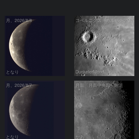
月、2026/8/8
コペルニクス、カルパチア山脈付近
となり
DunkelerMond
月、2026/8/7
月面「月面中央部」附近
となり
かあ