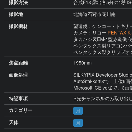
撮影方法
合成F13 露出各5分の1秒 
撮影地
北海道石狩市花川南
撮影機材
望遠鏡：ケンコー・トキナ
カメラ：リコー
PENTAX K-
タカハシ製EM-1型赤道儀 
ペンタックス製リアコンバーター
ペンタックス製クリップオンG
焦点距離
1950mm
画像処理
SILKYPIX Developer
AutoStakkert!3で、上位5画
Microsoft ICE ver.2
特記事項
B光チャンネルのみ取り出
カテゴリー
月
天体
月