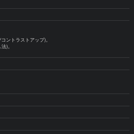
びコントラストアップ)。

法)。
