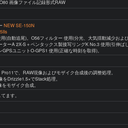
ISO80 画像ファイル記録形式RAW
ー
NEW SE-150N
5IIs
使用(自動追尾)。O56フィルター 使用(分光、大気揺動減少およ
A 2X-S＋ペンタックス製接写リングK No.3 使用(引伸ばし
PSユニットO-GPS1 使用(正確な時刻を取得)。
 Studio Pro11で、RAW現像およびモザイク合成後の調整処理。

像をDrizzle1.5×でStack処理。

で、3画像をモザイク合成。
してます。