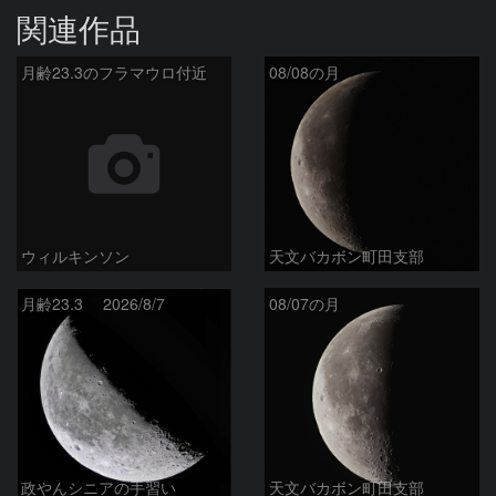
関連作品
月齢23.3のフラマウロ付近
08/08の月
ウィルキンソン
天文バカボン町田支部
月齢23.3 2026/8/7
08/07の月
政やんシニアの手習い
天文バカボン町田支部