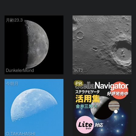
月齢23.3
Moon 2026-08-07
DunkelerMond
IKT2
PR
今朝月
O.TAKAHASHI