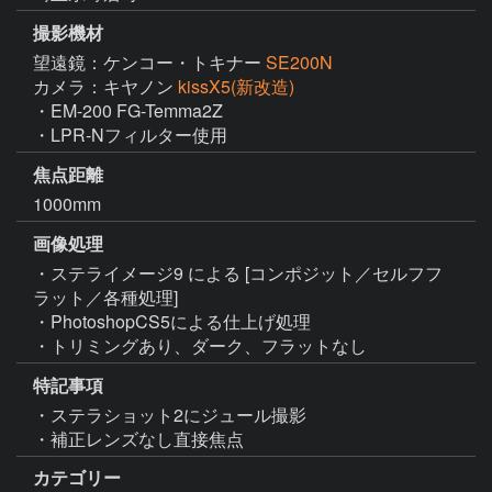
撮影機材
望遠鏡：ケンコー・トキナー
SE200N
カメラ：キヤノン
kissX5(新改造)
・EM-200 FG-Temma2Z

・LPR-Nフィルター使用
焦点距離
1000mm
画像処理
・ステライメージ9 による [コンポジット／セルフフ
ラット／各種処理]

・PhotoshopCS5による仕上げ処理

・トリミングあり、ダーク、フラットなし
特記事項
・ステラショット2にジュール撮影

・補正レンズなし直接焦点
カテゴリー