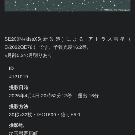
SE200N+kissX5(新改造) による アトラス彗星 ( 
C/2022QE78 )   です。予報光度16.2等。

※月齢5.2の月明りあり
ID
#121019
撮影日時
2025年4月4日 20時52分12秒
露出 16分
撮影方法
30秒×32枚・ISO1600・絞りF5.0
撮影地
埼玉県寄居町