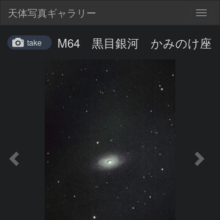
天体写真ギャラリー
Togg
navig
M64 黒目銀河 かみのけ座
take