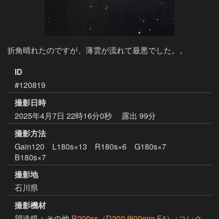
折角晴れたのですが、薄雲が流れて最悪でした。。
ID
#120819
撮影日時
2025年4月7日 22時16分0秒
露出 99分
撮影方法
Gain120 L180s×13 R180s×6 G180s×7
B180s×7
撮影地
石川県
撮影機材
望遠鏡：その他
R200ss（D200,f800mm,F4）+コレク