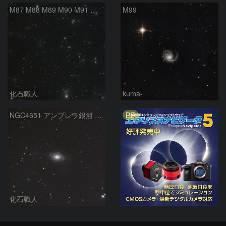
M87 M88 M89 M90 M91 マルカリアンの銀河鎖 おとめ座 かみのけ座
M99
化石職人
kuma-
PR
NGC4651 アンブレラ銀河 かみのけ座
化石職人