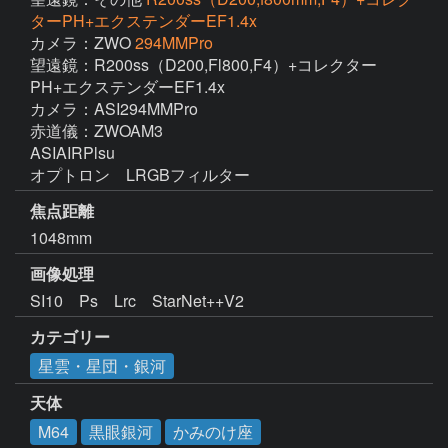
ターPH+エクステンダーEF1.4x
カメラ：ZWO
294MMPro
望遠鏡：R200ss（D200,Fl800,F4）+コレクター
PH+エクステンダーEF1.4x

カメラ：ASI294MMPro

赤道儀：ZWOAM3

ASIAIRPlsu

オプトロン　LRGBフィルター　
焦点距離
1048mm
画像処理
SI10　Ps　Lrc　StarNet++V2　
カテゴリー
星雲・星団・銀河
天体
M64
黒眼銀河
かみのけ座