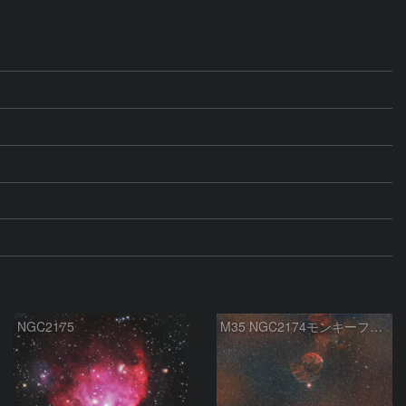
NGC2175
M35 NGC2174モンキーフェイス星雲 IC443クラゲ星雲