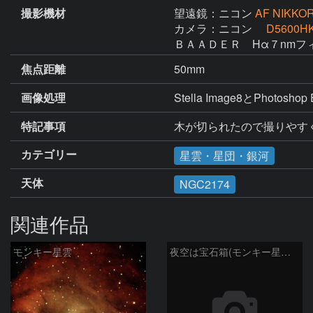
撮影機材
望遠鏡：ニコン
AF NIKKOR
カメラ：ニコン
D5600H
ＢＡＡＤＥＲ　Hα７nmフィ
焦点距離
50mm
画像処理
Stella Image8とPhotosho
特記事項
木が切られたので撮りやす
カテゴリー
星雲・星団・銀河
天体
NGC2174
関連作品
モンキー星雲
夜空は宝石箱(モンキー星雲 NGC2174) Seestar50