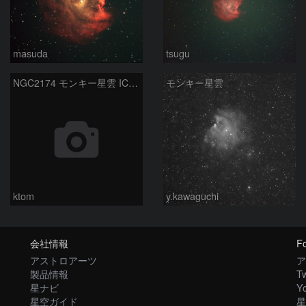
masuda
tsugu
NGC2174 モンキー星雲 IC443 くらげ星雲 Ｍ35 散開星団 2026-2-12
モンキー星雲
ktom
y.kawaguchi
会社情報
Fo
アストロアーツ
ア
製品情報
Tw
星ナビ
Y
星空ガイド
星