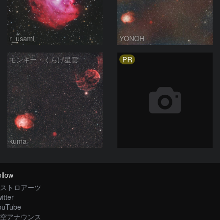
r_usami
YONOH
PR
モンキー・くらげ星雲
kuma-
llow
ストロアーツ
itter
ouTube
空アナウンス