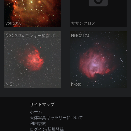
you5090
サザンクロス
NGC2174 モンキー星雲 オリオン座
NGC2174
N.S.
hkoto
サイトマップ
ホーム
天体写真ギャラリーについて
利用規約
ログイン/新規登録