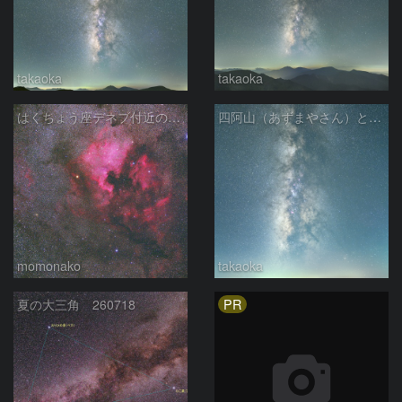
takaoka
takaoka
はくちょう座デネブ付近の空域 260720
四阿山（あずまやさん）と立ち昇る夏の銀河
momonako
takaoka
PR
夏の大三角 260718