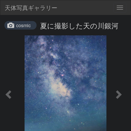
天体写真ギャラリー
Togg
navig
夏に撮影した天の川銀河
cosmic