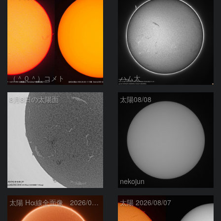
（＾０＾）コメト
ハム太
8月8日の太陽面
太陽08/08
ta-o
nekojun
太陽 Hα線全面像 2026/08/08
太陽 2026/08/07