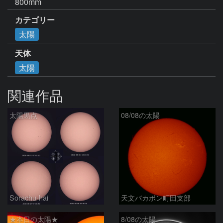
800mm
カテゴリー
太陽
天体
太陽
関連作品
太陽黒点
08/08の太陽
Sorachu-hai
天文バカボン町田支部
★本日の太陽★
8/08の太陽