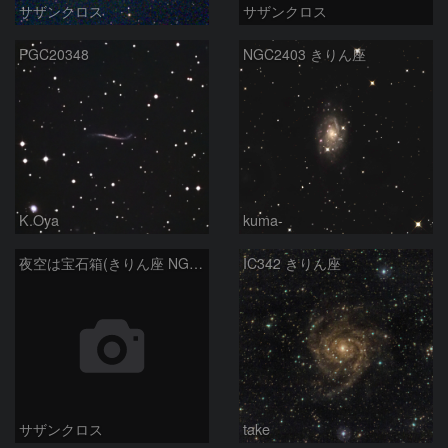
サザンクロス
サザンクロス
PGC20348
NGC2403 きりん座
K.Oya
kuma-
夜空は宝石箱(きりん座 NGC2146) Seestar50
IC342 きりん座
サザンクロス
take