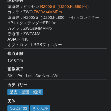
望遠鏡：ビクセン
R200SS（D200,FL650,F4）
カメラ：ZWO
ZWO294MMPro
望遠鏡：R200SS（D200,FL800、F4）+コレクター
HP+エクステンダーEF2.0x

カメラ：ZWO294MMPro

赤道儀：ZWOAM3

ASIAIRPlsu

焦点距離
1510mm
画像処理
SI9　Ps　Lrc　StarNet++V2　
カテゴリー
星雲・星団・銀河
天体
NGC2403
きりん座