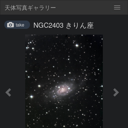
天体写真ギャラリー
Togg
navig
NGC2403 きりん座
take