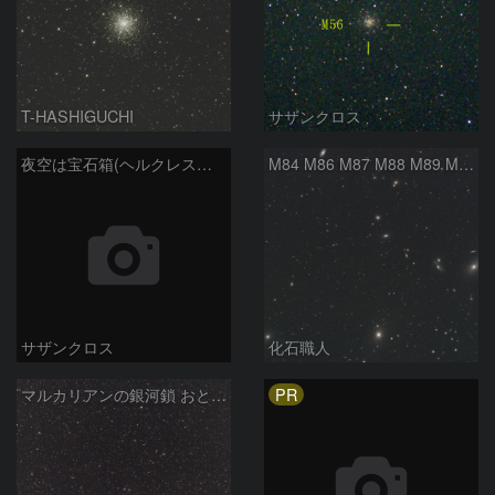
T-HASHIGUCHI
サザンクロス
夜空は宝石箱(ヘルクレス座 M13) Seestar50
M84 M86 M87 M88 M89 M90 M91 マルカリアンの銀河鎖 おとめ座 かみのけ座
サザンクロス
化石職人
PR
マルカリアンの銀河鎖 おとめ座・ かみのけ座の銀河