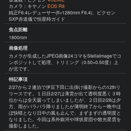
カメラ：キヤノン
EOS R8
純正F6.4レデューサー(fl=1280mm F6.4)、ビクセン
SXP赤道儀で恒星時ガイド
焦点距離
1800mm
画像処理
カメラが生成したJPEG画像24コマをStellaImageでコ
ンポジットして処理、トリミング（0.50×0.50度）上
が北です。
特記事項
2/27から２連泊で伊豆下田に出掛け撮影からの12thリ
リースです。１日目2/27は薄雲が出て透明度悪く３時
位からは全天曇ってしまいましたが、２日目2/28は夕
方、雨がパラパラ降りましたが薄明終了から一晩中ほ
ぼ快晴となり日中の風も止んで、まずまずの透明度と
なりました。今回は系外銀河や球状星団や散光星雲を
撮影しました。