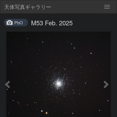
天体写真ギャラリー
Togg
navig
M53 Feb. 2025
PbO