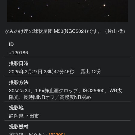
かみのけ座の球状星団 M53(NGC5024)です。（片山 徹）
ID
#120186
撮影日時
2025年2月27日 23時47分46秒
露出 12分
撮影方法
30sec×24、1.6×静止画クロップ、ISO25600、WB太
陽光、長時間NRオフ／高感度NR弱め
撮影地
静岡県 下田市
撮影機材
望遠鏡：ビクセン
VC200L