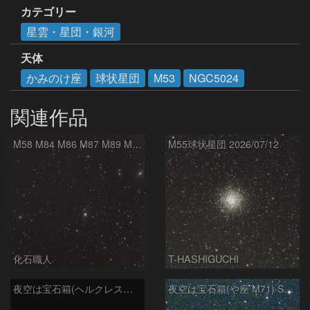
カテゴリー
星雲・星団・銀河
天体
かみのけ座
球状星団
M53
NGC5024
関連作品
M58 M84 M86 M87 M89 M90 マルカリアンの銀河鎖 おとめ座 かみのけ座
M55球状星団 2026/07/12
化石職人
T-HASHIGUCHI
夜空は宝石箱(ヘルクレス座 M92) Seestar50
夜空は宝石箱(や座 M71) Seestar50