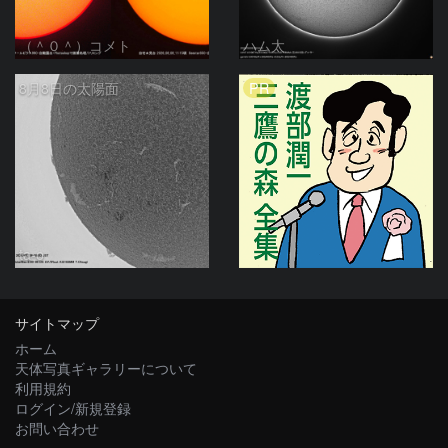
（＾０＾）コメト
ハム太
PR
8月8日の太陽面
ta-o
サイトマップ
ホーム
天体写真ギャラリーについて
利用規約
ログイン/新規登録
お問い合わせ