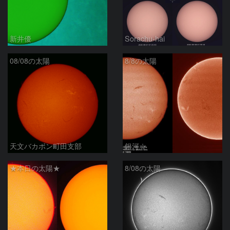
新井優
Sorachu-hai
08/08の太陽
8/8の太陽
天文バカボン町田支部
銀河☆
★本日の太陽★
8/08の太陽