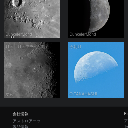
DunkelerMond
DunkelerMond
月面「月面中央部」附近
今朝月
かあ
O.TAKAHASHI
会社情報
Fo
アストロアーツ
ア
製品情報
Tw