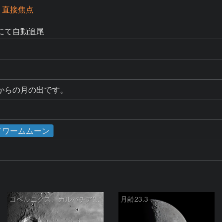
 直接焦点
にて自動追尾
からの月の出です。
食／ワームムーン
コペルニクス、カルパチア山脈付近
月齢23.3