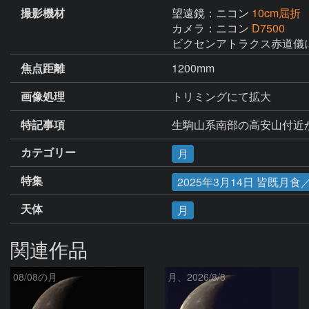
撮影機材
望遠鏡：ニコン
10cm屈折
カメラ：ニコン
D7500
ビクセンアトラクス赤道儀
焦点距離
1200mm
画像処理
トリミングにて拡大
特記事項
生駒山系南部の高安山付近
カテゴリー
月
特集
2025年3月14日 皆既月
天体
月
関連作品
08/08の月
月、2026/8/8