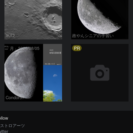
IKT2
政やんシニアの手習い
PR
「月」2026/08/05
Condor57
llow
ストロアーツ
itter