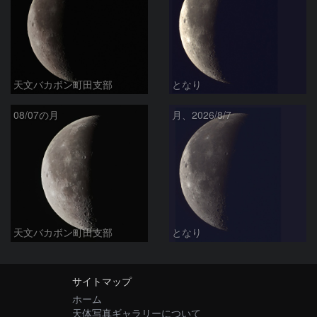
天文バカボン町田支部
となり
08/07の月
月、2026/8/7
天文バカボン町田支部
となり
サイトマップ
ホーム
天体写真ギャラリーについて