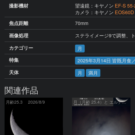
撮影機材
望遠鏡：キヤノン
EF-S 55
カメラ：キヤノン
EOS60D
焦点距離
70mm
画像処理
ステライメージ9で調整、
カテゴリー
月
特集
2025年3月14日 皆既月
天体
月
満月
関連作品
月齢25.3 2026/8/9
月（月齢 25.4）と エルナト（おうし座β星）