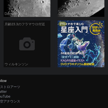
DunkelerMond
DunkelerMond
PR
月齢23.3のフラマウロ付近
ウィルキンソン
llow
ストロアーツ
itter
ouTube
空アナウンス