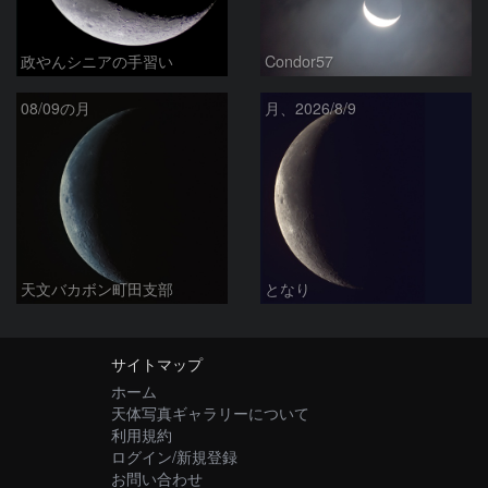
政やんシニアの手習い
Condor57
08/09の月
月、2026/8/9
天文バカボン町田支部
となり
サイトマップ
ホーム
天体写真ギャラリーについて
利用規約
ログイン/新規登録
お問い合わせ