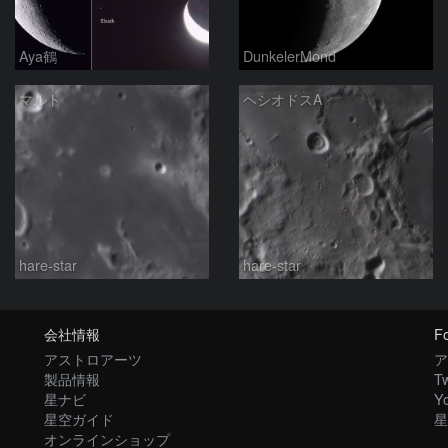
Aya鶴
DunkelerMond
マルト
ヘシオドスA
hare-star
hare-star
会社情報
Fo
アストロアーツ
ア
製品情報
Tw
星ナビ
Y
星空ガイド
星
オンラインショップ