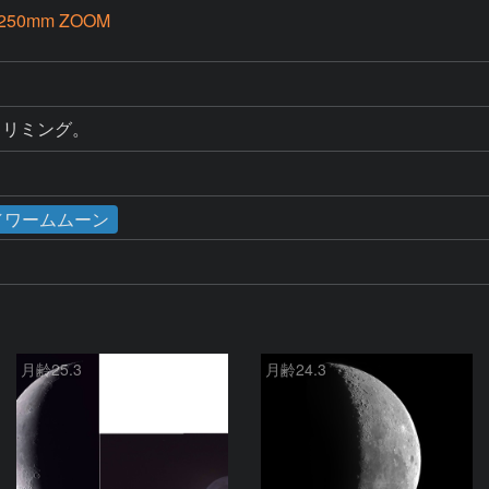
-250mm ZOOM
トリミング。
食／ワームムーン
月齢25.3
月齢24.3