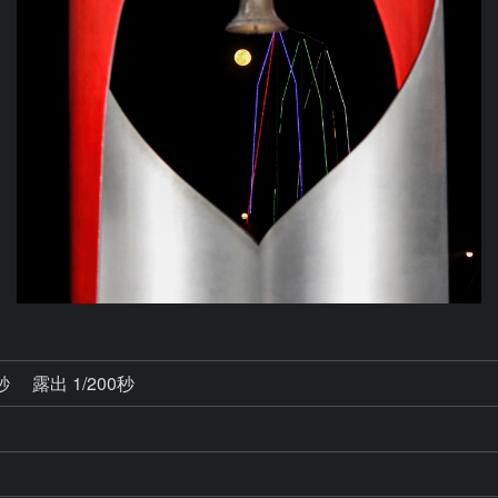
6秒
露出 1/200秒