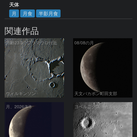
天体
月
月食
半影月食
関連作品
月齢23.3のフラマウロ付近
08/08の月
ウィルキンソン
天文バカボン町田支部
月、2026/8/8
コペルニクス、カルパチア山脈付近