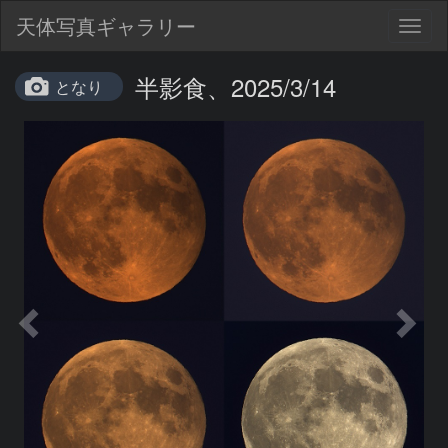
天体写真ギャラリー
Togg
navig
半影食、2025/3/14
となり