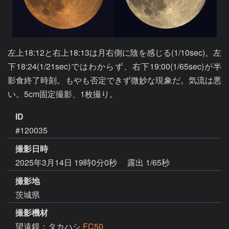
左上18:12と右上18:13は月右側に陰を感じる(1/10sec)。左
下18:24(1/21sec)ではわからず、右下19:00(1/65sec)が半
影食終了時刻。もやも否定できず微妙な現象だ。気流は悪
い。5cm固定撮影、1枚撮り。
ID
#120035
撮影日時
2025年3月14日 19時0分0秒
露出 1/65秒
撮影地
茨城県
撮影機材
望遠鏡：タカハシ
FC50