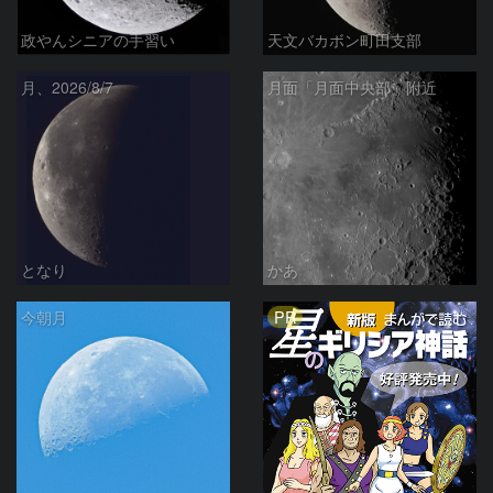
政やんシニアの手習い
天文バカボン町田支部
月、2026/8/7
月面「月面中央部」附近
となり
かあ
PR
今朝月