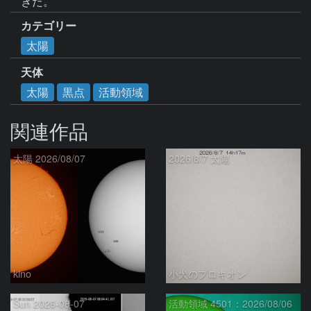
きた。
カテゴリー
太陽
天体
太陽
黒点
活動領域
関連作品
太陽 2026/08/07
2026/8/7 太陽
kino
小犬のプロキオン
Sun 2026-08-07
活動領域 4501：2026/08/06