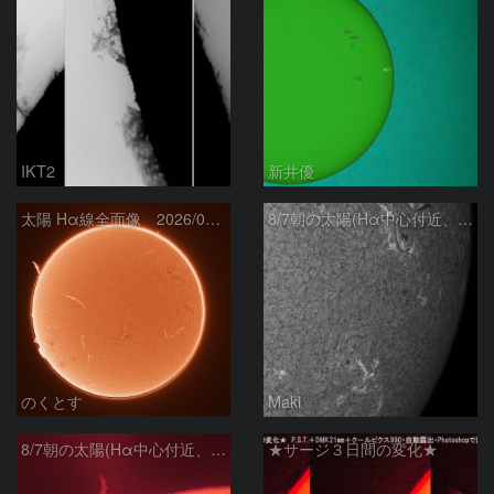
IKT2
新井優
太陽 Hα線全面像 2026/08/07
8/7朝の太陽(Hα中心付近、4498、4502付近)
のくとす
Maki
8/7朝の太陽(Hα中心付近、プロミネンス)
★サージ３日間の変化★