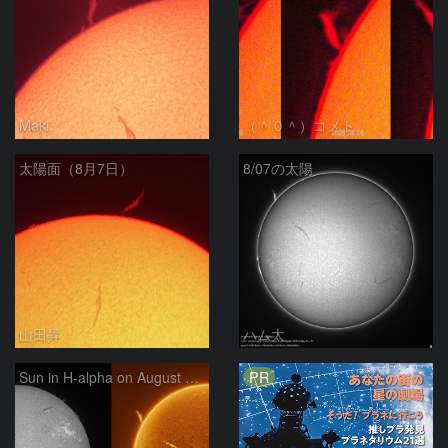
Maki
（＾０＾）コメト
太陽面（8月7日）
8/07の太陽
山田昇
ハム太
PR
Sun in H-alpha on August 7, 2026