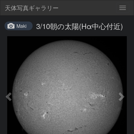
天体写真ギャラリー
Togg
navig
3/10朝の太陽(Hα中心付近)
Maki