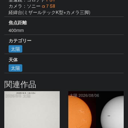
カメラ：ソニー
α７SⅡ
経緯台(ミザールテックK型+カメラ三脚)
焦点距離
400mm
カテゴリー
太陽
天体
太陽
関連作品
2026/8/6 太陽
太陽 2026/08/06