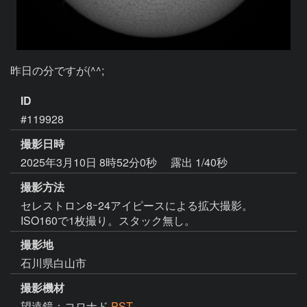
昨日の分ですが(^^;
ID
#119928
撮影日時
2025年3月10日 8時52分0秒
露出 1/40秒
撮影方法
セレストロン8ｰ24アイピースによる拡大撮影。
ISO160で1枚撮り。スタック無し。
撮影地
石川県白山市
撮影機材
望遠鏡：コロナド
PST