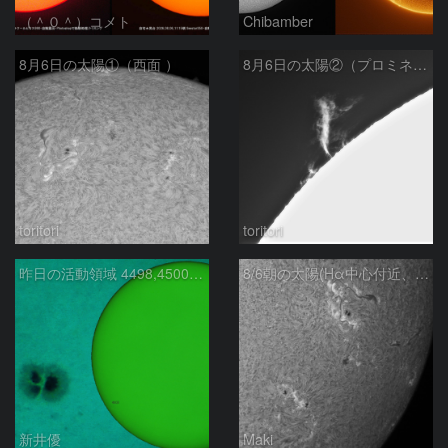
（＾０＾）コメト
Chibamber
8月6日の太陽①（西面 ）
8月6日の太陽②（プロミネン北東縁 ）
toritori
toritori
昨日の活動領域 4498,4500：2026/08/05
8/6朝の太陽(Hα中心付近、4498、4502付近)
新井優
Maki