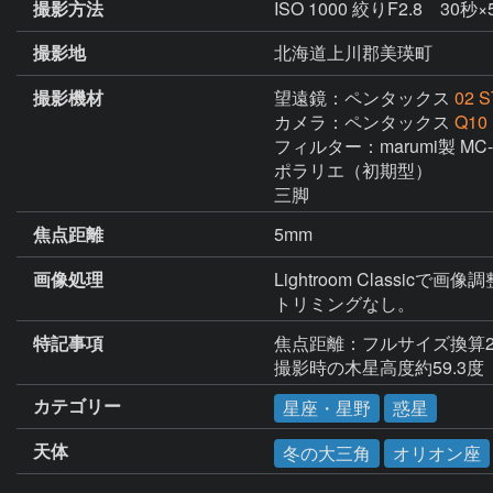
撮影方法
ISO 1000 絞りF2.8 30
撮影地
北海道上川郡美瑛町
撮影機材
望遠鏡：ペンタックス
02 
カメラ：ペンタックス
Q10
フィルター：marumi製 M
ポラリエ（初期型）

三脚
焦点距離
5mm
画像処理
Lightroom Classic
トリミングなし。
特記事項
焦点距離：フルサイズ換算27
撮影時の木星高度約59.3度　
カテゴリー
星座・星野
惑星
天体
冬の大三角
オリオン座