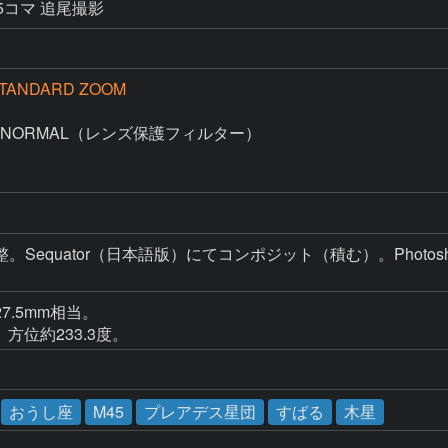
秒×5コマ 追尾撮影
STANDARD ZOOM
C-NORMAL（レンズ保護フィルター）

で画像調整。Sequator（日本語版）にてコンポジット（積む）。Photos
.5mm相当。

方位約233.3度。
おうし座
M45
プレアデス星団
すばる
木星