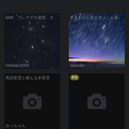
M45 プレアデス星団 すばる
昇るおうし座とぎょしゃ座
ninbasu3000
takaoka
PR
馬頭星雲と燃える木星雲
みっちゃん