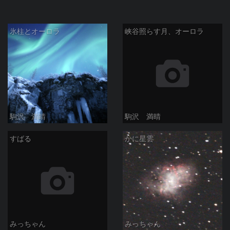
氷柱とオーロラ
峡谷照らす月、オーロラ
駒沢 満晴
駒沢 満晴
すばる
かに星雲
みっちゃん
みっちゃん