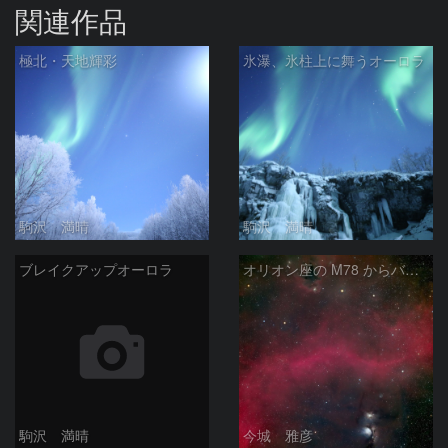
関連作品
極北・天地輝彩
氷瀑、氷柱上に舞うオーロラ
駒沢 満晴
駒沢 満晴
ブレイクアップオーロラ
オリオン座の M78 からバーナードループをまたいで LDN1622あたり
駒沢 満晴
今城 雅彦