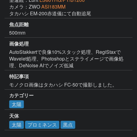
カメラ：ZWO
ASI183MM
タカハシ EM-200赤道儀にて自動追尾
焦点距離
500mm
画像処理
AutoStakkertで良像10%スタック処理、RegiStaxで
Wavelet処理、Photoshopとステライメージで画像処
理、DeNoise AIでノイズ低減
特記事項
モノクロ画像はタカハシ FC-50で撮影しました。
カテゴリー
太陽
天体
太陽
プロミネンス
黒点