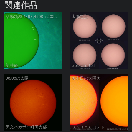
関連作品
活動領域 4498,4500：2026/08/08
太陽黒点
新井優
Sorachu-hai
08/08の太陽
★本日の太陽★
天文バカボン町田支部
（＾０＾）コメト