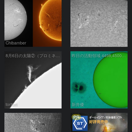
Chibamber
toritori
8月6日の太陽②（プロミネン北東縁 ）
昨日の活動領域 4498,4500：2026/08/05
toritori
新井優
PR
8/6朝の太陽(Hα中心付近、4498、4502付近)