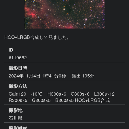
HOO+LRGB合成して見ました。
ID
#119682
撮影日時
2024年11月4日 1時41分0秒
露出 195分
撮影方法
Gain120 -10℃ H300s×6 O300s×6 L300s×12
R300s×5 G300s×5 B300s×5 HOO+LRGB合成
撮影地
石川県
撮影機材