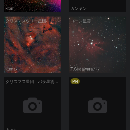
ktom
ガンヤン
クリスマスツリー星団
コーン星雲
kuma-
T.Sugawara777
PR
クリスマス星団、バラ星雲からかもめ星雲付近の星空
水っち