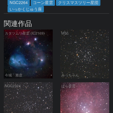
NGC2264
コーン星雲
クリスマスツリー星団
いっかくじゅう座
関連作品
カタツムリ星雲 (IC2169)
M50
今城 雅彦
みっちゃん
NGC2324
ばら星雲