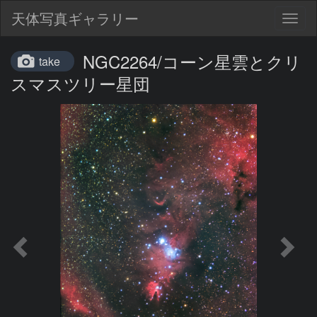
天体写真ギャラリー
Togg
navig
NGC2264/コーン星雲とクリ
take
スマスツリー星団