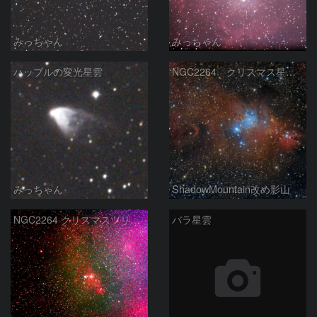
みっちゃん
みっちゃん
ハッブルの変光星雲
NGC2264 クリスマス星団等
みっちゃん
ShadowMountain改め影山
NGC2264 クリスマスツリー星団周辺 2026-4-2
バラ星雲