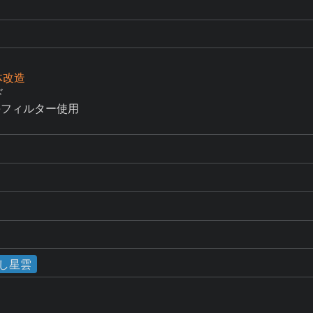
体改造


meフィルター使用

し星雲