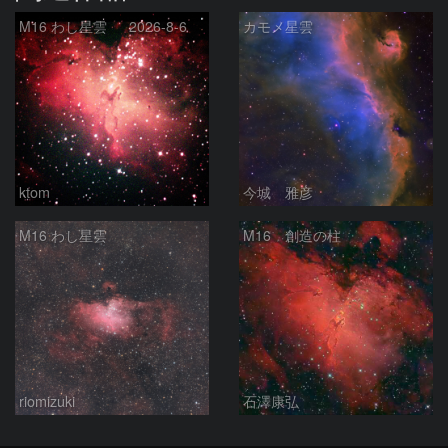
M16 わし星雲 2026-8-6
カモメ星雲
ktom
今城 雅彦
M16 わし星雲
M16 創造の柱
riomizuki
石澤康弘