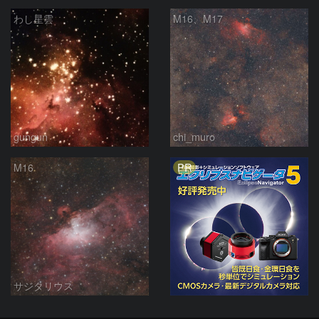
わし星雲
M16、M17
gungun
chi_muro
PR
M16
サジタリウス