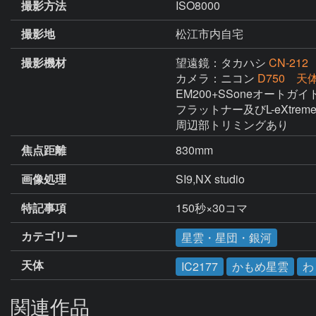
撮影方法
ISO8000
撮影地
松江市内自宅
撮影機材
望遠鏡：タカハシ
CN-212
カメラ：ニコン
D750 天
EM200+SSoneオートガイド
フラットナー及びL-eXtre
周辺部トリミングあり
焦点距離
830mm
画像処理
SI9,NX studio
特記事項
150秒×30コマ
カテゴリー
星雲・星団・銀河
天体
IC2177
かもめ星雲
わ
関連作品