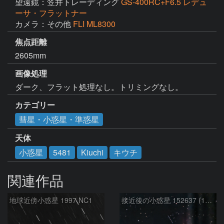
望遠鏡：笠井トレーディング
GS-400RC+F6.5 レデュ
ーサ・フラットナー
カメラ：その他
FLI ML8300
焦点距離
2605mm
画像処理
ダーク、フラット処理なし。トリミングなし。
カテゴリー
彗星・小惑星・準惑星
天体
小惑星
5481
Kiuchi
キウチ
関連作品
地球近傍小惑星 1997 NC1
接近後の小惑星 152637 (1997NC1)