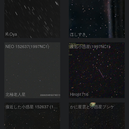
K.Oya
ほしすき
NEO 152637(1997NC1)
接近小惑星(1997NC1)
北極老人星
Hiroji1716
接近した小惑星 152637 (1997NC1)
かに星雲と小惑星プシケ