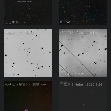
ほしすき
K.Oya
小惑星 2010 NK83
(594913) ꞌAylóꞌchaxnim
K.Oya
モンドシャルナ
らせん状星雲と小惑星ヘーベの接近
小惑星 6 Hebe 2025.8.26