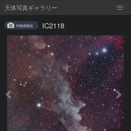
天体写真ギャラリー
Togg
navig
IC2118
medaka