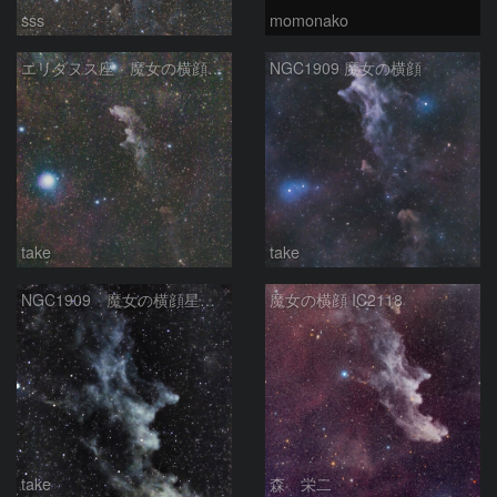
sss
momonako
エリダヌス座 魔女の横顔星雲 IC 2118
NGC1909 魔女の横顔
take
take
NGC1909 魔女の横顔星雲 エリダヌス座
魔女の横顔 IC2118
take
森 栄二