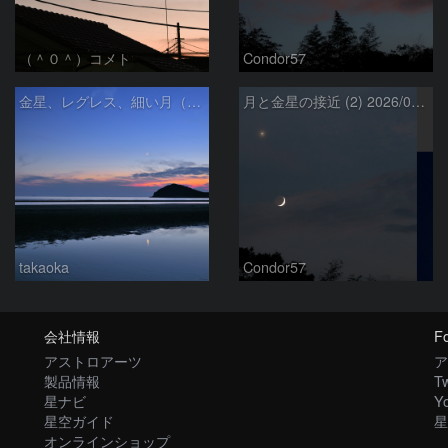
（＾０＾）コメト
Condor57
金星、レグレス、細い月（７月１６日）
月と金星の接近 (2) 2026/07/17
takaoka
Condor57
会社情報
Fo
アストロアーツ
ア
製品情報
Tw
星ナビ
Y
星空ガイド
星
オンラインショップ