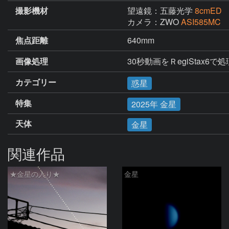
撮影機材
望遠鏡：五藤光学
8cmED
カメラ：ZWO
ASI585MC
焦点距離
640mm
画像処理
30秒動画をＲegiStax
カテゴリー
惑星
特集
2025年 金星
天体
金星
関連作品
★金星の入り★
金星