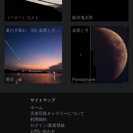
（＾０＾）コメト
銀河鬼太郎
夏の夕暮れ 沈む金星と月 2026/7/20
金星と月
豊田 敏
Persephone
サイトマップ
ホーム
天体写真ギャラリーについて
利用規約
ログイン/新規登録
お問い合わせ