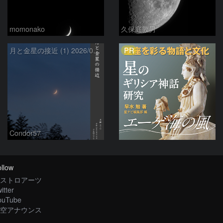
momonako
久保庭敦男
PR
月と金星の接近 (1) 2026/07/17
Condor57
llow
ストロアーツ
itter
ouTube
空アナウンス