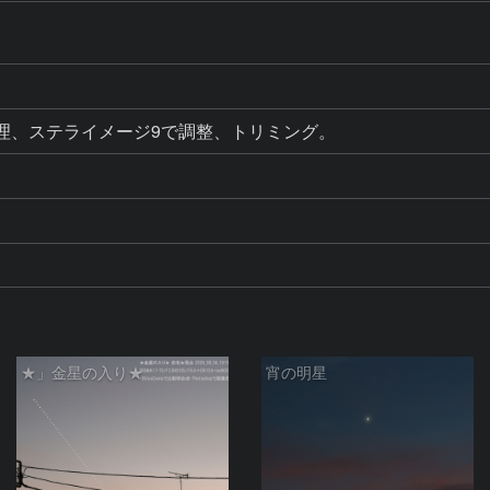
6で処理、ステライメージ9で調整、トリミング。
★」金星の入り★
宵の明星