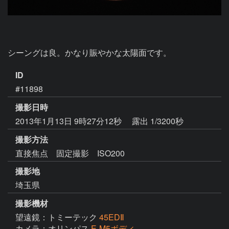
シーングは良。かなり賑やかな太陽面です。
ID
#11898
撮影日時
2013年1月13日 9時27分12秒
露出 1/3200秒
撮影方法
直接焦点 固定撮影 ISO200
撮影地
埼玉県
撮影機材
望遠鏡：トミーテック
45EDⅡ
カメラ：オリンパス
E-M5ボディ