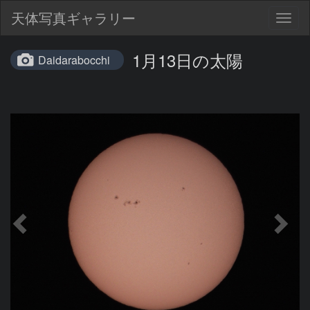
天体写真ギャラリー
Togg
navig
1月13日の太陽
Daidarabocchi