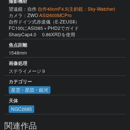
撮影機材
望遠鏡：自作
自作40cmF4.5(主斜鏡：Sky-Watcher)
カメラ：ZWO
ASI2600MCPro
自作ドイツ式赤道儀（E-ZEUSⅡ）

FC100にASI385＋PHD2でガイド

SharpCap4.0 　0.86XRDを使用
焦点距離
1548mm
画像処理
ステライメージ９ 
カテゴリー
星雲・星団・銀河
天体
NGC2685
関連作品