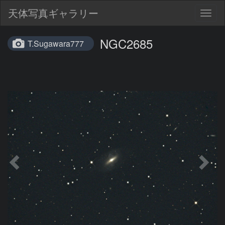
天体写真ギャラリー
Togg
navig
NGC2685
T.Sugawara777