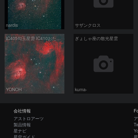
nardis
サザンクロス
IC405勾玉星雲 IC410おたまじゃくし星雲
ぎょしゃ座の散光星雲
YONOH
kuma-
会社情報
Fo
アストロアーツ
ア
製品情報
Tw
星ナビ
Y
星空ガイド
星