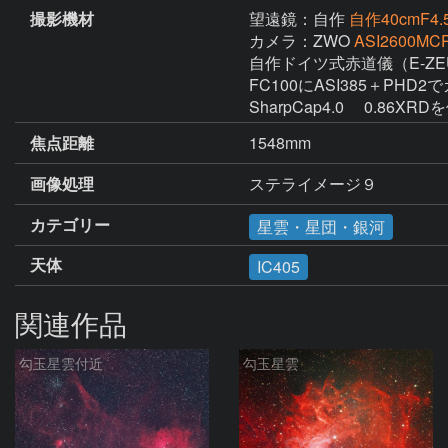
撮影機材
望遠鏡：自作
自作40cmF4.5
カメラ：ZWO
ASI2600MCP
自作ドイツ式赤道儀（E-ZEU
FC100にASI385＋PHD2で
SharpCap4.0 　0.86X
焦点距離
1548mm
画像処理
ステライメージ９ 
カテゴリー
星雲・星団・銀河
天体
IC405
関連作品
勾玉星雲付近
勾玉星雲