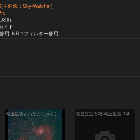
(主斜鏡：Sky-Watcher)
ro
SⅡ）

ガイド

RDを使用  NB-1フィルター使用
勾玉星雲とおたまじゃくし星雲 2026/02/14
夜空は宝石箱(勾玉星雲 IC405) Seestar50