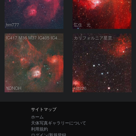
hm777
広住 元
IC417 M36 M37 IC405 IC410 ぎょしゃ座付近
カリフォルニア星雲
YONOH
ki0226
サイトマップ
ホーム
天体写真ギャラリーについて
利用規約
ログイン/新規登録