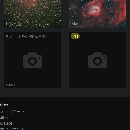
川越の星
take
PR
ぎょしゃ座の散光星雲
kuma-
llow
ストロアーツ
itter
ouTube
空アナウンス