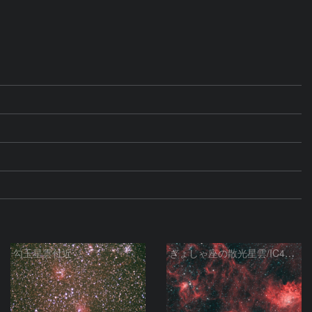
勾玉星雲付近
ぎょしゃ座の散光星雲/IC405/IC410/IC417