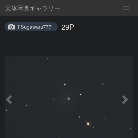
天体写真ギャラリー
Togg
navig
29P
T.Sugawara777