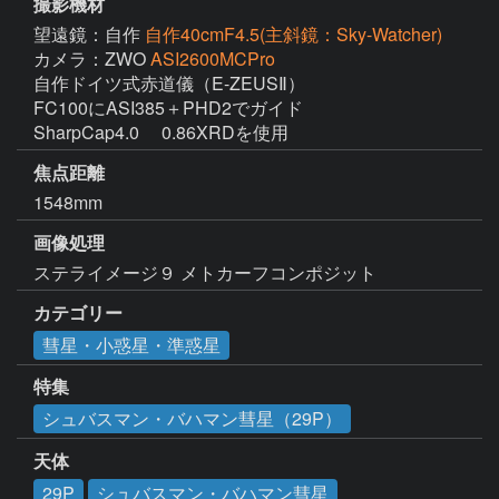
撮影機材
望遠鏡：自作
自作40cmF4.5(主斜鏡：Sky-Watcher)
カメラ：ZWO
ASI2600MCPro
自作ドイツ式赤道儀（E-ZEUSⅡ）

FC100にASI385＋PHD2でガイド

SharpCap4.0 　0.86XRDを使用
焦点距離
1548mm
画像処理
ステライメージ９ メトカーフコンポジット
カテゴリー
彗星・小惑星・準惑星
特集
シュバスマン・バハマン彗星（29P）
天体
29P
シュバスマン・バハマン彗星