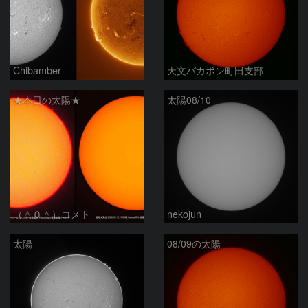
Chibamber
天文バカボン町田支部
★本日の太陽★
太陽08/10
（＾０＾）コメト
nekojun
太陽
08/09の太陽