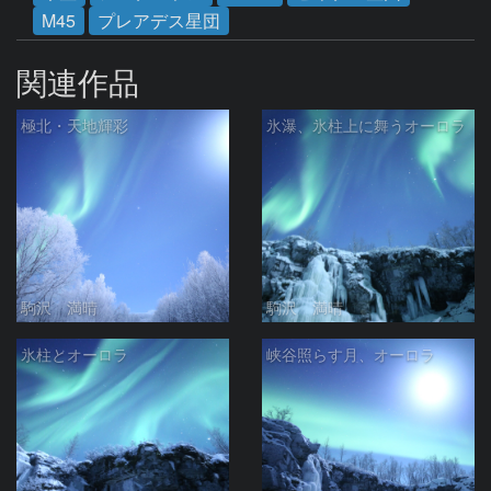
M45
プレアデス星団
関連作品
極北・天地輝彩
氷瀑、氷柱上に舞うオーロラ
駒沢 満晴
駒沢 満晴
氷柱とオーロラ
峡谷照らす月、オーロラ