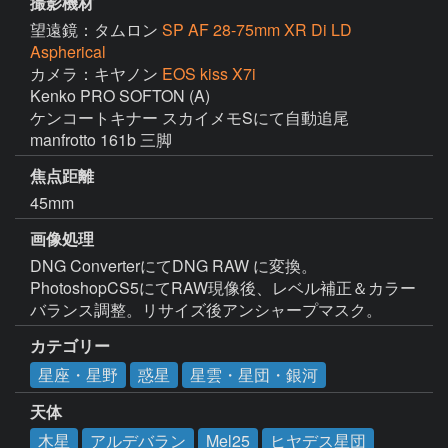
撮影機材
望遠鏡：タムロン
SP AF 28-75mm XR Di LD
Aspherical
カメラ：キヤノン
EOS kiss X7i
Kenko PRO SOFTON (A)

ケンコートキナー スカイメモSにて自動追尾

manfrotto 161b 三脚
焦点距離
45mm
画像処理
DNG ConverterにてDNG RAW に変換。
PhotoshopCS5にてRAW現像後、レベル補正＆カラー
バランス調整。リサイズ後アンシャープマスク。
カテゴリー
星座・星野
惑星
星雲・星団・銀河
天体
木星
アルデバラン
Mel25
ヒヤデス星団