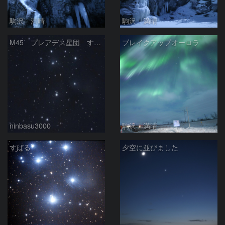
駒沢 満晴
駒沢 満晴
M45 プレアデス星団 すばる
ブレイクアップオーロラ
ninbasu3000
駒沢 満晴
すばる
夕空に並びました