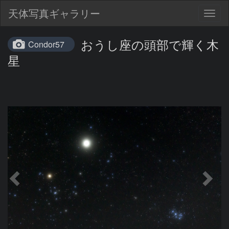
天体写真ギャラリー
Togg
navig
おうし座の頭部で輝く木
Condor57
星