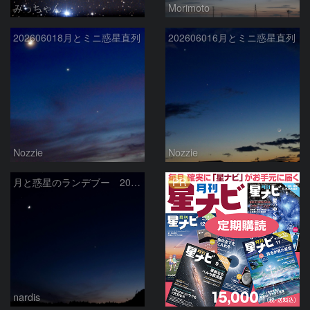
みっちゃん
Morimoto
202606018月とミニ惑星直列
202606016月とミニ惑星直列
Nozzie
Nozzie
PR
月と惑星のランデブー 2026/06/19
nardis