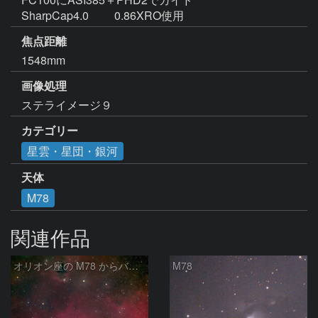
SharpCap4.0　 　0.86XRO使用
焦点距離
1548mm
画像処理
ステライメージ９
カテゴリー
星雲・星団・銀河
天体
M78
関連作品
オリオン座の M78 からバーナードループをまたいで LDN1622あたり
M78