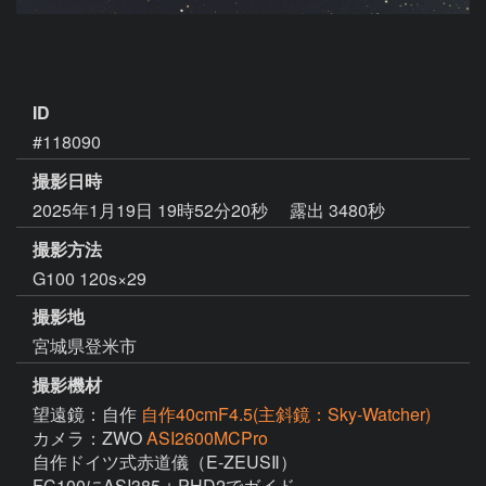
ID
#118090
撮影日時
2025年1月19日 19時52分20秒
露出 3480秒
撮影方法
G100 120s×29
撮影地
宮城県登米市
撮影機材
望遠鏡：自作
自作40cmF4.5(主斜鏡：Sky-Watcher)
カメラ：ZWO
ASI2600MCPro
自作ドイツ式赤道儀（E-ZEUSⅡ）

FC100にASI385＋PHD2でガイド
