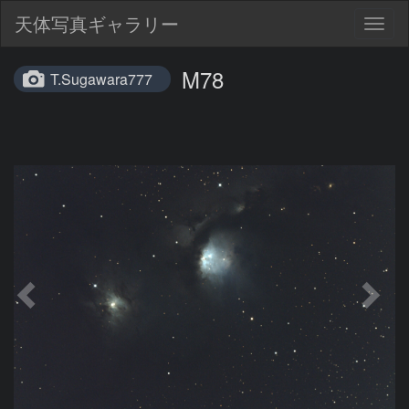
天体写真ギャラリー
Togg
navig
M78
T.Sugawara777