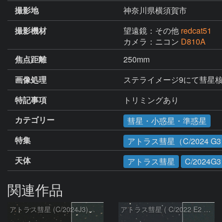
撮影地
神奈川県横須賀市
撮影機材
望遠鏡：その他
redcat51
カメラ：ニコン
D810A
焦点距離
250mm
画像処理
ステライメージ9にて彗星核基
特記事項
トリミングあり
カテゴリー
彗星・小惑星・準惑星
特集
アトラス彗星（C/2024 G
天体
アトラス彗星
C/2024G3
関連作品
アトラス彗星 (C/2024J3)：2026/08/05
アトラス彗星 ( C/2022 E2 )：2026/07/27