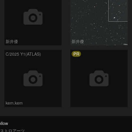
新井優
新井優
PR
C/2025 Y1(ATLAS)
kem.kem
llow
ストロアーツ