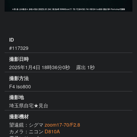
ID
#117329
撮影日時
2025年1月4日 18時36分0秒
露出 1秒
撮影方法
F4 iso800
撮影地
埼玉県自宅★見台
撮影機材
望遠鏡：シグマ
zoom17-70/F2.8
カメラ：ニコン
D810A