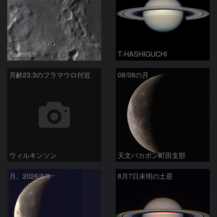
hare-star
T-HASHIGUCHI
月齢23.3のフラマウロ付近
08/08の月
ウィルキンソン
天文バカボン町田支部
月、2026/8/8
8月7日未明の土星