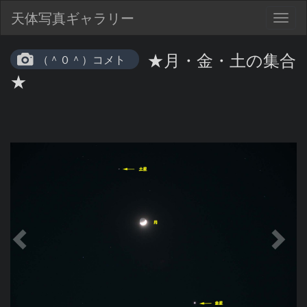
天体写真ギャラリー
Togg
navig
★月・金・土の集合
（＾０＾）コメト
★