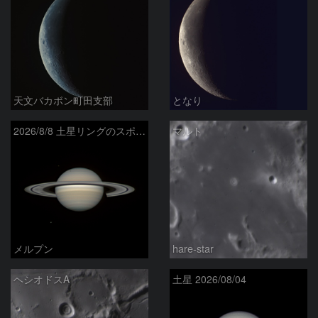
天文バカボン町田支部
となり
2026/8/8 土星リングのスポーク
マルト
メルプン
hare-star
ヘシオドスA
土星 2026/08/04