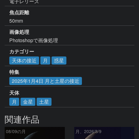
電子レリーズ
焦点距離
50mm
画像処理
Photoshopで画像処理
カテゴリー
天体の接近
月
惑星
特集
2025年1月4日 月と土星の接近
天体
月
金星
土星
関連作品
08/09の月
月、2026/8/9