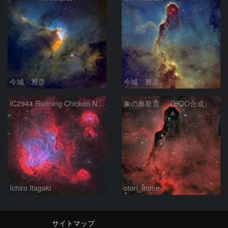
今城 雅彦
今城 雅彦
IC2944 Running Chicken Nebula
象の鼻星雲 （HOO合成）
Ichiro Itagaki
oton_inoue
サイトマップ