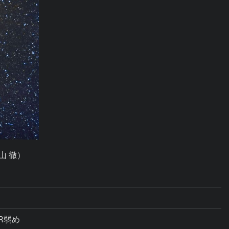
山 徹）
NR弱め