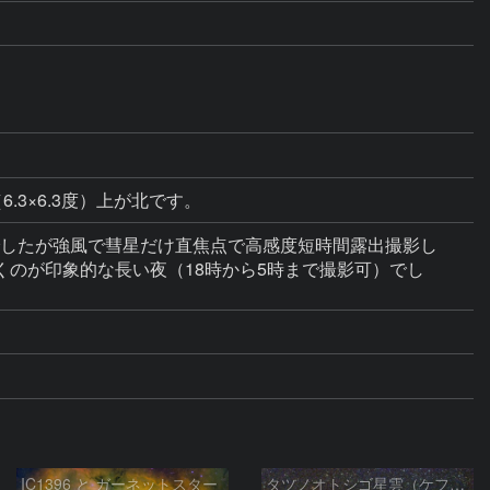
6.3×6.3度）上が北です。
群でしたが強風で彗星だけ直焦点で高感度短時間露出撮影し
のが印象的な長い夜（18時から5時まで撮影可）でし
IC1396 と ガーネットスター
タツノオトシゴ星雲（ケフェウス座）