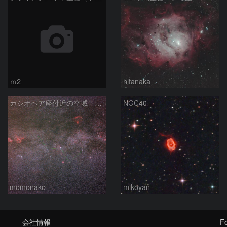
ｍ2
hltanaka
カシオペア座付近の空域 260720
NGC40
momonako
mikoyan
会社情報
Fo