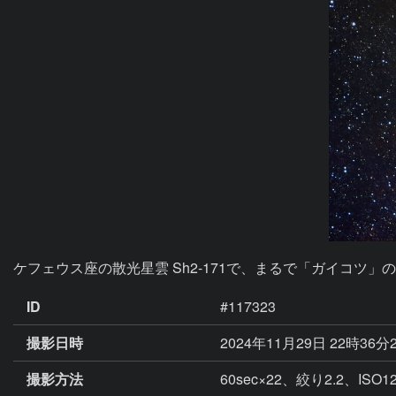
ケフェウス座の散光星雲 Sh2-171で、まるで「ガイコツ」
ID
#117323
撮影日時
2024年11月29日 22時36分
撮影方法
60sec×22、絞り2.2、