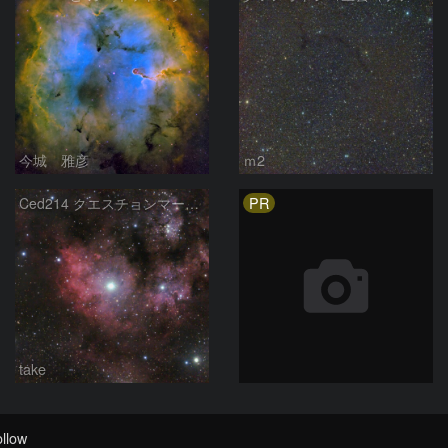
今城 雅彦
ｍ2
PR
Ced214 クエスチョンマーク星雲の“心臓部”
take
llow