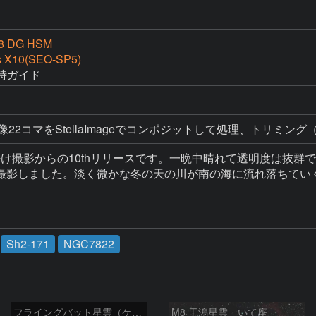
.8 DG HSM
s X10(SEO-SP5)
時ガイド
22コマをStellaImageでコンポジットして処理、トリミング（
出掛け撮影からの10thリリースです。一晩中晴れて透明度は抜
撮影しました。淡く微かな冬の天の川が南の海に流れ落ちていく
Sh2-171
NGC7822
フライングバット星雲（ケフェウス座）
M8 干潟星雲 いて座