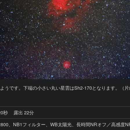
のようです。下端の小さい丸い星雲はSh2-170となります。（片
20秒
露出 22分
ISO12800、NB1フィルター、WB太陽光、長時間NRオフ／高感度