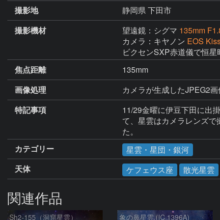
撮影地
静岡県 下田市
撮影機材
望遠鏡：シグマ
135mm F1
カメラ：キヤノン
EOS Kis
ビクセンSXP赤道儀で恒星
焦点距離
135mm
画像処理
カメラが生成したJPEG2画像
特記事項
11/29金曜に伊豆下田に
て、星雲はカメラレンズで
た。
カテゴリー
星雲・星団・銀河
天体
ケフェウス座
散光星雲
関連作品
Sh2-155（洞窟星雲）
象の鼻星雲 (IC 1396A)